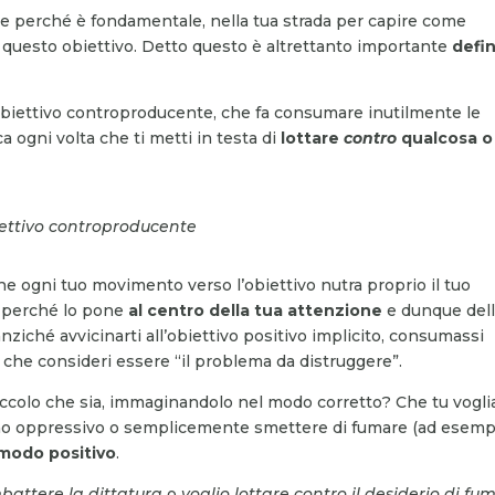
ne perché è fondamentale, nella tua strada per capire come
ia questo obiettivo. Detto questo è altrettanto importante
defin
un obiettivo controproducente, che fa consumare inutilmente le
a ogni volta che ti metti in testa di
lottare
contro
qualcosa o
biettivo controproducente
 che ogni tuo movimento verso l’obiettivo nutra proprio il tuo
o perché lo pone
al centro della tua attenzione
e dunque del
anziché avvicinarti all’obiettivo positivo implicito, consumassi
che consideri essere “il problema da distruggere”.
ccolo che sia, immaginandolo nel modo corretto? Che tu vogli
no oppressivo o semplicemente smettere di fumare (ad esemp
 modo positivo
.
battere
la dittatura
o
voglio lottare contro il desiderio di fu