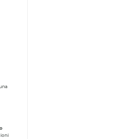
 una
l
 o
ioni