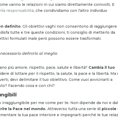
come vanno le relazioni in cui siamo direttamente coinvolti. E
lla responsabilità
, che condividiamo con l’altro individuo
n definito
. Gli obiettivi vaghi non consentono di raggiungere
sfa tutte e tre queste condizioni, ti consiglio di metterlo da
iettivi formulati male però possono essere trasformati.
 necessario definirlo al meglio
no più amore, rispetto, pace, salute e libertà?
Cambia il tuo
idere di lottare
per
il rispetto, la salute, la pace e la libertà. Ma
rti, devi delimitare il tuo obiettivo. Come vuoi avvicinarti a
sto? Facendo cosa e con chi?
ungibili
o irraggiungibile per me come per te. Non dipende da noi e da
rire
la Pace nel mondo.
Attraverso tutta una serie di
piccole
aumentare la tua pace interiore e impegnarti perché le tue relaz