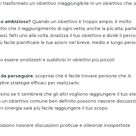
i trasformato un obiettivo irraggiungibile in un obiettivo che, 
to ambizioso?
Quando un obiettivo è troppo ampio, è molto
 fatto che il raggiungimento di ogni vetta, anche la più alta, part
i, fatti uno alla volta. Analizza il tuo obiettivo e dividi il perc
iù facile pianificare le tue azioni nel breve, medio e lungo perio
 essere analizzati e suddivisi in obiettivi più piccoli
o da perseguire
, scoprirai che è facile trovare persone che lo
e strategie efficaci per realizzarlo.
rsino se ti sembrerà che gli altri vogliono raggiungere il tuo st
Da un obiettivo comune ben definito possono nascere discussi
n sinergia sarà più facile raggiungere il tuo scopo.
ssono nascere discussioni proficue e alleanze inaspettate