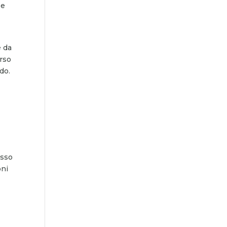
se
e da
orso
do.
esso
oni