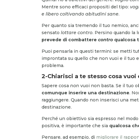
Mentre sono efficaci propositi del tipo:
vogl
e libero
coltivando abitudini sane
.
Per quanto sia tremendo il tuo nemico, anche
sensato
lottare contro
. Persino quando la 
prevede di combattere
contro
qualcosa ti
Puoi pensarla in questi termini: se metti tut
improntata su quello che non vuoi e il tuo e
problema.
2-Chiarisci a te stesso cosa vuo
Sapere cosa
non
vuoi non basta. Se il tuo o
comunque inserire una destinazione
. No
raggiungere. Quando non inserisci una meta,
destinazione.
Perché un obiettivo sia espresso nel modo c
positiva, è importante che sia
qualcosa che
Pensare, ad esempio, di
migliorare il rappor