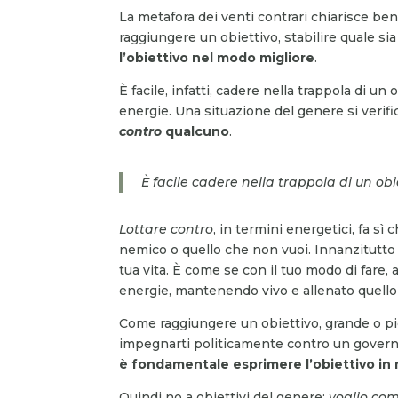
La metafora dei venti contrari chiarisce be
raggiungere un obiettivo, stabilire quale s
l’obiettivo nel modo migliore
.
È facile, infatti, cadere nella trappola di 
energie. Una situazione del genere si verific
contro
qualcuno
.
È facile cadere nella trappola di un o
Lottare contro
, in termini energetici, fa sì
nemico o quello che non vuoi. Innanzitutt
tua vita. È come se con il tuo modo di fare, 
energie, mantenendo vivo e allenato quello 
Come raggiungere un obiettivo, grande o pi
impegnarti politicamente contro un gover
è fondamentale esprimere l’obiettivo in
Quindi no a obiettivi del genere:
voglio
com