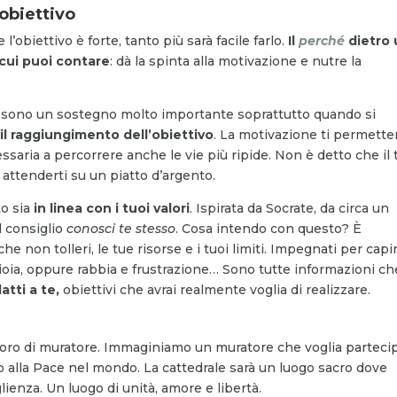
’obiettivo
’obiettivo è forte, tanto più sarà facile farlo.
Il
perché
dietro
cui puoi contare
: dà la spinta alla motivazione e nutre la
 sono un sostegno molto importante soprattutto quando si
 il raggiungimento dell’obiettivo
. La motivazione ti permetter
ssaria a percorrere anche le vie più ripide. Non è detto che il 
d attenderti su un piatto d’argento.
to sia
in linea con i tuoi valori
. Ispirata da Socrate, da circa un
l consiglio
conosci te stesso
. Cosa intendo con questo? È
he non tolleri, le tue risorse e i tuoi limiti. Impegnati per capi
gioia, oppure rabbia e frustrazione… Sono tutte informazioni che
datti a te,
obiettivi che avrai realmente voglia di realizzare.
avoro di muratore. Immaginiamo un muratore che voglia parteci
o alla Pace nel mondo. La cattedrale sarà un luogo sacro dove
lienza. Un luogo di unità, amore e libertà.