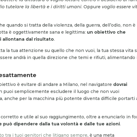
io tutelare la libertà e i diritti umani
. Oppure
voglio essere vi
 quando si tratta della violenza, della guerra, dell’odio, non è
lotta è oggettivamente sana e legittima:
un obiettivo che
 allontana dal risultato
.
ta la tua attenzione su quello che non vuoi, la tua stessa vita 
ssere andrà in quella direzione che temi e rifiuti, alimentando i
i esattamente
biettivo è evitare di andare a Milano, nel navigatore
dovrai
n puoi semplicemente escludere il luogo che non vuoi
 anche per la macchina più potente diventa difficile portarti 
orretto e utile al suo raggiungimento, oltre a enunciarlo in f
 può dipendere dalla tua volontà e dalle tue azioni
.
to tra i tuoi genitori che litigano sempre
, è una meta