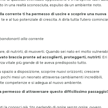
tato in una realtà sconosciuta, espulso da un ambiente noto.
lla corrente ti ha permesso di uscire e scoprire una nuova
 te e al tuo potenziale di crescita. A dirla tutta l’utero comincia
abbandonarti alla corrente
re, di nutrirti, di muoverti. Quando sei nato eri molto vulnerabi
vato braccia pronte ad accoglierti, proteggerti, nutrirti
. Eri
a vitale più grande di te aveva predisposto tutto.
ù spazio a disposizione, scoprire nuovi orizzonti, crescere
 pochi mesi un neonato attraversa cambiamenti incredibili,
olte competenze e si adegua al nuovo ambiente.
ha permesso di attraversare questo difficilissimo passaggio
i la conosci già. Sto parlando di
agire senza agire
, ovvero