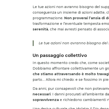
Le tue azioni non avranno bisogno del supp
conseguenza un insieme di azioni adatte, 
programmazione.
Non proverai l’ansia di d
trasformazione e l’eventuale tempesta emo
serenità
, che mai avresti pensato di assoc
Le tue azioni non avranno bisogno del 
Un passaggio collettivo
In questo momento credo che, come società,
Dobbiamo affrontare collettivamente un g
che stiamo attraversando è molto travag
parto… Allora mi chiedo: e se fossimo in pie
Da anni, pur consapevoli che non potevamo
necessari
. I danni procurati all’ambiente da
sopravvivenza
e richiedono cambiamenti nell
Una deriva culturale che idolatra il Dio denar