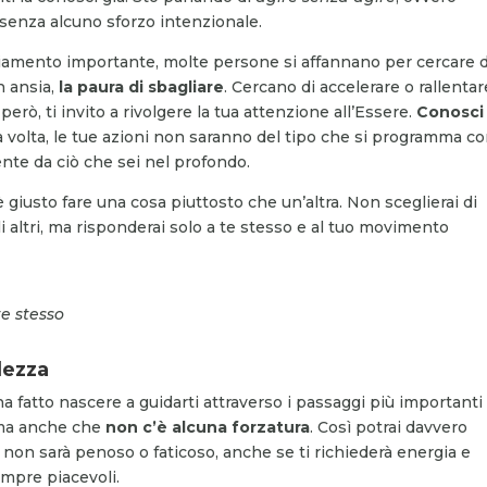
 senza alcuno sforzo intenzionale.
amento importante, molte persone si affannano per cercare d
n ansia,
la paura di sbagliare
. Cercano di accelerare o rallentare
rò, ti invito a rivolgere la tua attenzione all’Essere.
Conosci
la volta, le tue azioni non saranno del tipo che si programma co
te da ciò che sei nel profondo.
 giusto fare una cosa piuttosto che un’altra. Non sceglierai di
i altri, ma risponderai solo a te stesso e al tuo movimento
te stesso
lezza
i ha fatto nascere a guidarti attraverso i passaggi più importanti
a anche che
non c’è alcuna forzatura
. Così potrai davvero
non sarà penoso o faticoso, anche se ti richiederà energia e
mpre piacevoli.