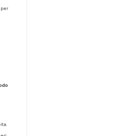
 per
iodo
ita.
seri