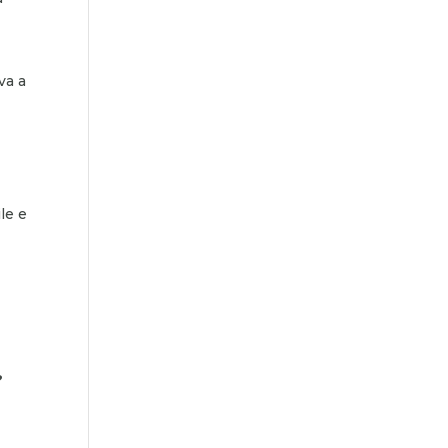
va a
le e
?