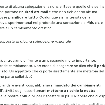
orto di alcuna spiegazione razionale. Essere quello che sei ha
che portano
risultati
ottimali
e che non richiedono alcuna
over pianificare tutto
. Qualunque sia l’intensità della
tiva, sperimenterai nel profondo una sensazione di
fiducia e
iare a un cambiamento drastico.
supporto di alcuna spiegazione razionale
 ci troviamo di fronte a un passaggio molto importante.
rande cambiamento. Non credo di esagerare se dico che
il per
liato
. Un aggettivo che ci porta direttamente alla metafora del
no parto collettivo?
 andare avanti così,
abbiamo rimandato dei cambiamenti
ll’attività degli esseri umani
mettono a rischio la nostra
e nostre abitudini, per rispettare di più il Pianeta che ci osp
o mette a repentaglio la sicurezza e la felicità di miliardi di es