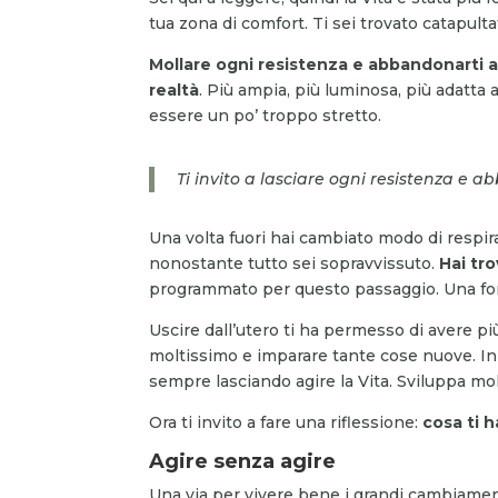
tua zona di comfort. Ti sei trovato catapul
Mollare ogni resistenza e abbandonarti a
realtà
. Più ampia, più luminosa, più adatta a
essere un po’ troppo stretto.
Ti invito a lasciare ogni resistenza e 
Una volta fuori hai cambiato modo di respira
nonostante tutto sei sopravvissuto.
Hai tro
programmato per questo passaggio. Una forz
Uscire dall’utero ti ha permesso di avere pi
moltissimo e imparare tante cose nuove. In
sempre lasciando agire la Vita. Sviluppa m
Ora ti invito a fare una riflessione:
cosa ti 
Agire senza agire
Una via per vivere bene i grandi cambiament