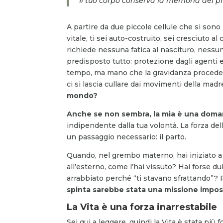
Il tuo corpo conserva la memoria del 
A partire da due piccole cellule che si son
vitale, ti sei auto-costruito, sei cresciuto 
richiede nessuna fatica al nascituro, nessuno
predisposto tutto: protezione dagli agenti e
tempo, ma mano che la gravidanza procede, 
ci si lascia cullare dai movimenti della madr
mondo?
Anche se non sembra, la mia è una doma
indipendente dalla tua volontà. La forza de
un passaggio necessario: il parto.
Quando, nel grembo materno, hai iniziato a 
all’esterno, come l’hai vissuto? Hai forse du
arrabbiato perché “ti stavano sfrattando”?
spinta sarebbe stata una missione impos
La Vita è una forza inarrestabile
Sei qui a leggere, quindi la Vita è stata più 