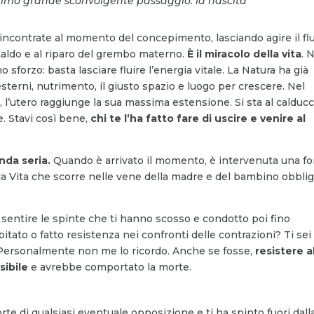
primo grande sconvolgente passaggio: la nascita
o incontrate al momento del concepimento, lasciando agire il fl
al caldo e al riparo del grembo materno.
È il miracolo della vita
. 
 sforzo: basta lasciare fluire l’energia vitale. La Natura ha già
sterni, nutrimento, il giusto spazio e luogo per crescere. Nel
l’utero raggiunge la sua massima estensione. Si sta al calducc
e. Stavi così bene,
chi te l’ha fatto fare
di uscire
e venire al
nda seria.
Quando è arrivato il momento, è intervenuta una fo
lla Vita che scorre nelle vene della madre e del bambino obblig
sentire le spinte che ti hanno scosso e condotto poi fino
bitato o fatto resistenza nei confronti delle contrazioni? Ti sei
 Personalmente non me lo ricordo. Anche se fosse,
resistere a
sibile
e avrebbe comportato la morte.
forte di qualsiasi eventuale opposizione e ti ha spinto fuori dall