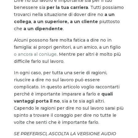
Dire no sul lavoro è importante sia per il tuo
benessere sia
per la tua carriera
. Tutti possiamo
trovarci nella situazione di dover dire no
a un
collega
,
a un superiore, a un cliente
piuttosto
che
a un dipendente
.
Alcuni possono fare molta fatica a dire no in
famiglia: ai propri genitori, a un amico, a un figlio
o ancora al coniuge
. Mentre per altri è molto più
difficile farlo sul lavoro.
In ogni caso, per tutta una serie di ragioni,
riuscire a dire no sul lavoro può essere
complicato. In questo articolo voglio raccontarti
perché è importante imparare a farlo e
quali
vantaggi porta il no
, sia a te sia agli altri.
Capendo le ragioni per dire no sul lavoro sarai più
spinto a trovare il coraggio per dire no tutte le
volte che senti che è importante farlo.
SE PREFERISCI, ASCOLTA LA VERSIONE AUDIO