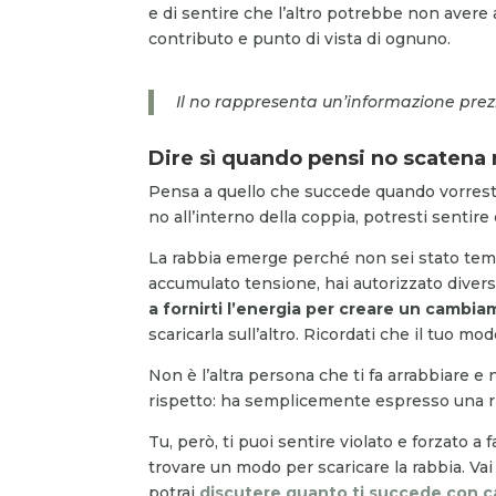
e di sentire che l’altro potrebbe non avere
contributo e punto di vista di ognuno.
Il no rappresenta un’informazione prez
Dire sì quando pensi no scatena 
Pensa a quello che succede quando vorresti 
no all’interno della coppia, potresti sentir
La rabbia emerge perché non sei stato tempe
accumulato tensione, hai autorizzato divers
a fornirti l’energia per creare un cambi
scaricarla sull’altro. Ricordati che il tuo mo
Non è l’altra persona che ti fa arrabbiare e
rispetto: ha semplicemente espresso una ri
Tu, però, ti puoi sentire violato e forzato a
trovare un modo per scaricare la rabbia. V
potrai
discutere quanto ti succede con c