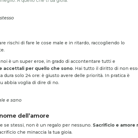
eglio. A quello che ti da gioia.
 stesso
 rischi di fare le cose male e in ritardo, raccogliendo lo
te.
oi è un super eroe, in grado di accontentare tutti e
i e accettali per quello che sono
. Hai tutto il diritto di non es
ura solo 24 ore: è giusto avere delle priorità. In pratica è
 abbia voglia di dire di no.
ale e sano
n nome dell’amore
care se stessi, non è un regalo per nessuno.
Sacrificio e amore
crificio che minaccia la tua gioia.