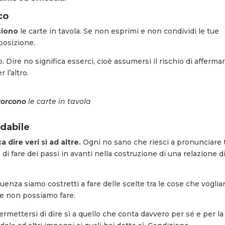
co
ciono
le carte in tavola. Se non esprimi e non condividi le tue
 posizione.
o. Dire no significa esserci, cioè assumersi il rischio di afferma
 l’altro.
torcono
le carte in tavola
idabile
ca dire
veri
sì ad altre.
Ogni no sano che riesci a pronunciare 
 di fare dei passi in avanti nella costruzione di una relazione d
guenza siamo costretti a fare delle scelte tra le cose che vogli
 e non possiamo fare.
ermettersi di dire sì a quello che conta davvero per sé e per la