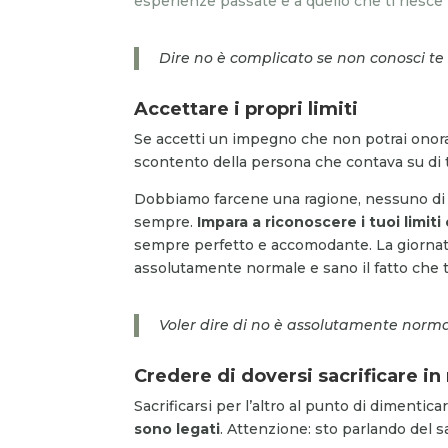
esperienze passate e a quello che ti riesce m
Dire no è complicato se non conosci te
Accettare i propri limiti
Se accetti un impegno che non potrai onorare
scontento della persona che contava su di 
Dobbiamo farcene una ragione, nessuno di n
sempre.
Impara a riconoscere i tuoi limit
sempre perfetto e accomodante. La giornata d
assolutamente normale e sano il fatto che tu
Voler dire di no è assolutamente norm
Credere di doversi sacrificare i
Sacrificarsi per l’altro al punto di dimenti
sono legati
. Attenzione: sto parlando del sa