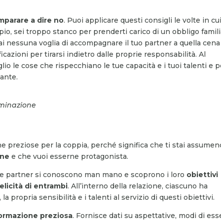
mparare a dire no
. Puoi applicare questi consigli le volte in cu
io, sei troppo stanco per prenderti carico di un obbligo famil
 nessuna voglia di accompagnare il tuo partner a quella cena
ficazioni per tirarsi indietro dalle proprie responsabilità. Al
glio le cose che rispecchiano le tue capacità e i tuoi talenti e p
gante.
rminazione
one preziose per la coppia, perché significa che ti stai assume
ione
e che vuoi esserne protagonista.
due partner si conoscono man mano e scoprono i loro
obiettivi
elicità di entrambi
. All’interno della relazione, ciascuno ha
la propria sensibilità e i talenti al servizio di questi obiettivi.
formazione preziosa
. Fornisce dati su aspettative, modi di ess