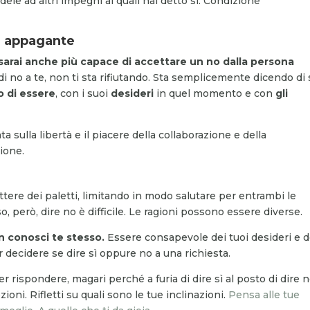
ele ad altri impegni ai quali hai detto sì. Condizione
ne appagante
sarai anche più capace di accettare un no dalla persona
i no a te, non ti sta rifiutando. Sta semplicemente dicendo di 
 di essere
, con i suoi
desideri
in quel momento e con
gli
 sulla libertà e il piacere della collaborazione e della
zione.
ettere dei paletti, limitando in modo salutare per entrambi le
o, però, dire no è difficile. Le ragioni possono essere diverse.
n conosci te stesso.
Essere consapevole dei tuoi desideri e d
 decidere se dire sì oppure no a una richiesta.
rispondere, magari perché a furia di dire sì al posto di dire n
ioni. Rifletti su quali sono le tue inclinazioni.
Pensa alle tue