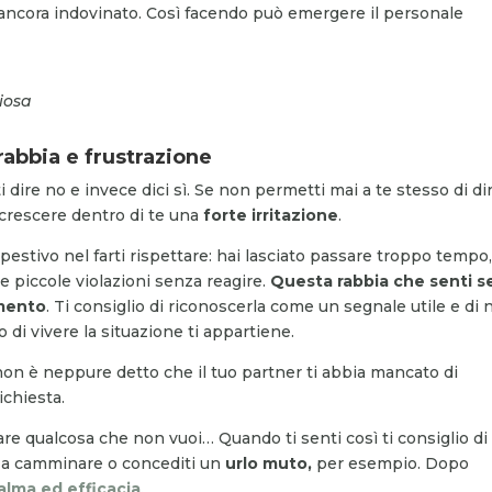
 ancora indovinato. Così facendo può emergere il personale
iosa
rabbia e frustrazione
dire no e invece dici sì. Se non permetti mai a te stesso di di
e crescere dentro di te una
forte irritazione
.
stivo nel farti rispettare: hai lasciato passare troppo tempo,
e piccole violazioni senza reagire.
Questa rabbia che senti s
amento
. Ti consiglio di riconoscerla come un segnale utile e di
do di vivere la situazione ti appartiene.
 non è neppure detto che il tuo partner ti abbia mancato di
chiesta.
 fare qualcosa che non vuoi… Quando ti senti così ti consiglio di
ai a camminare o concediti un
urlo m
uto,
per esempio. Dopo
alma ed efficacia
.