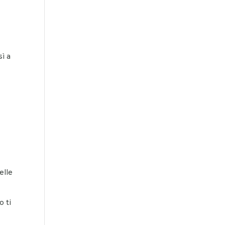
sì a
elle
o ti