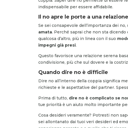
coppia. Saper dire no permette di essere fed
indispensabile per essere affidabile.
Il no apre le porte a una relazio
Se sei consapevole dell’importanza dei no,
amata
. Perché saprai che non sta dicendo d
qualcosa d’altro, più in linea con il suo
modo
impegni già presi
.
Questo favorisce una relazione serena basata
condivisione, più che sul dovere e la costri
Quando dire no è difficile
Dire no all’interno della coppia significa m
richieste e le aspettative del partner. Spess
Prima di tutto,
dire no è complicato se no
tue priorità è un aiuto molto importante per
Cosa desideri veramente? Potresti non saper 
sei allontanato dai tuoi veri desideri ed emoz