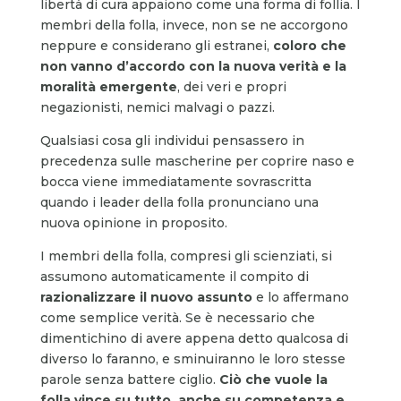
libertà di cura appaiono come una forma di follia. I
membri della folla, invece, non se ne accorgono
neppure e considerano gli estranei,
coloro che
non vanno d’accordo con la nuova verità e la
moralità emergente
, dei veri e propri
negazionisti, nemici malvagi o pazzi.
Qualsiasi cosa gli individui pensassero in
precedenza sulle mascherine per coprire naso e
bocca viene immediatamente sovrascritta
quando i leader della folla pronunciano una
nuova opinione in proposito.
I membri della folla, compresi gli scienziati, si
assumono automaticamente il compito di
razionalizzare il nuovo assunto
e lo affermano
come semplice verità. Se è necessario che
dimentichino di avere appena detto qualcosa di
diverso lo faranno, e sminuiranno le loro stesse
parole senza battere ciglio.
Ciò che vuole la
folla vince su tutto, anche su competenza e