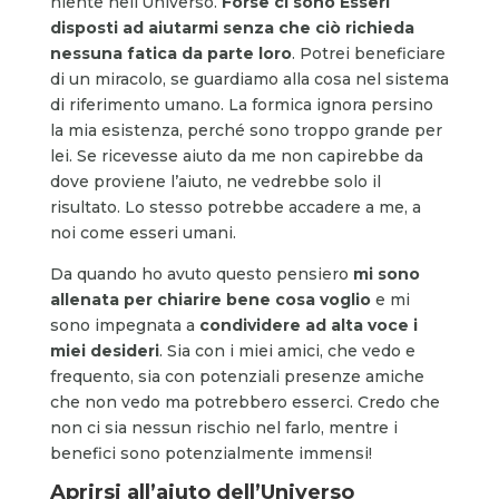
niente nell’Universo.
Forse ci sono Esseri
disposti ad aiutarmi senza che ciò richieda
nessuna fatica da parte loro
. Potrei beneficiare
di un miracolo, se guardiamo alla cosa nel sistema
di riferimento umano. La formica ignora persino
la mia esistenza, perché sono troppo grande per
lei. Se ricevesse aiuto da me non capirebbe da
dove proviene l’aiuto, ne vedrebbe solo il
risultato. Lo stesso potrebbe accadere a me, a
noi come esseri umani.
Da quando ho avuto questo pensiero
mi sono
allenata per chiarire bene cosa voglio
e mi
sono impegnata a
condividere ad alta voce i
miei desideri
. Sia con i miei amici, che vedo e
frequento, sia con potenziali presenze amiche
che non vedo ma potrebbero esserci. Credo che
non ci sia nessun rischio nel farlo, mentre i
benefici sono potenzialmente immensi!
Aprirsi all’aiuto dell’Universo