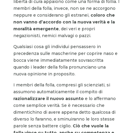
libertà di cura appaiono come una forma di follia. I
membri della folla, invece, non se ne accorgono
neppure e considerano gli estranei,
coloro che
non vanno d’accordo con la nuova verità e la
moralità emergente
, dei veri e propri
negazionisti, nemici malvagi o pazzi.
Qualsiasi cosa gli individui pensassero in
precedenza sulle mascherine per coprire naso e
bocca viene immediatamente sovrascritta
quando i leader della folla pronunciano una
nuova opinione in proposito.
I membri della folla, compresi gli scienziati, si
assumono automaticamente il compito di
razionalizzare il nuovo assunto
e lo affermano
come semplice verità. Se è necessario che
dimentichino di avere appena detto qualcosa di
diverso lo faranno, e sminuiranno le loro stesse
parole senza battere ciglio.
Ciò che vuole la
folla vince su tutto, anche su competenza e