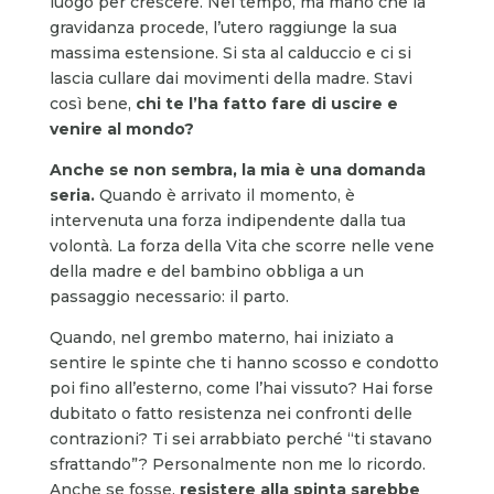
luogo per crescere. Nel tempo, ma mano che la
gravidanza procede, l’utero raggiunge la sua
massima estensione. Si sta al calduccio e ci si
lascia cullare dai movimenti della madre. Stavi
così bene,
chi te l’ha fatto fare
di uscire
e
venire al mondo?
Anche se non sembra, la mia è una domanda
seria.
Quando è arrivato il momento, è
intervenuta una forza indipendente dalla tua
volontà. La forza della Vita che scorre nelle vene
della madre e del bambino obbliga a un
passaggio necessario: il parto.
Quando, nel grembo materno, hai iniziato a
sentire le spinte che ti hanno scosso e condotto
poi fino all’esterno, come l’hai vissuto? Hai forse
dubitato o fatto resistenza nei confronti delle
contrazioni? Ti sei arrabbiato perché “ti stavano
sfrattando”? Personalmente non me lo ricordo.
Anche se fosse,
resistere alla spinta sarebbe