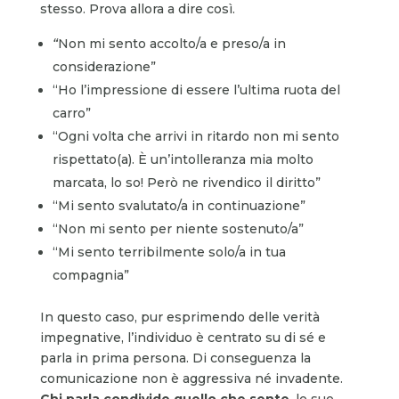
stesso. Prova allora a dire così.
“
Non mi sento accolto/a e preso/a in
considerazione”
“Ho l’impressione di essere l’ultima ruota del
carro”
“Ogni volta che arrivi in ritardo non mi sento
rispettato(a). È un’intolleranza mia molto
marcata, lo so! Però ne rivendico il diritto”
“Mi sento svalutato/a in continuazione”
“Non mi sento per niente sostenuto/a”
“Mi sento terribilmente solo/a in tua
compagnia”
In questo caso, pur esprimendo delle verità
impegnative, l’individuo è centrato su di sé e
parla in prima persona. Di conseguenza la
comunicazione non è aggressiva né invadente.
Chi parla condivide quello che sente
, le sue