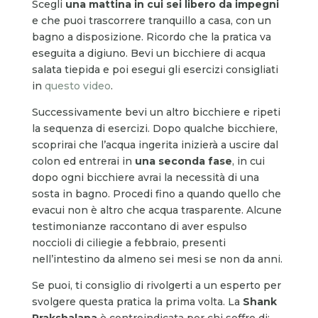
Scegli
una mattina in cui sei libero da impegni
e che puoi trascorrere tranquillo a casa, con un
bagno a disposizione. Ricordo che la pratica va
eseguita a digiuno. Bevi un bicchiere di acqua
salata tiepida e poi esegui gli esercizi consigliati
in
questo video
.
Successivamente bevi un altro bicchiere e ripeti
la sequenza di esercizi. Dopo qualche bicchiere,
scoprirai che l’acqua ingerita inizierà a uscire dal
colon ed entrerai in
una seconda fase
, in cui
dopo ogni bicchiere avrai la necessità di una
sosta in bagno. Procedi fino a quando quello che
evacui non è altro che acqua trasparente. Alcune
testimonianze raccontano di aver espulso
noccioli di ciliegie a febbraio, presenti
nell’intestino da almeno sei mesi se non da anni.
Se puoi, ti consiglio di rivolgerti a un esperto per
svolgere questa pratica la prima volta. La
Shank
Prakshalana
è controindicata per chi soffre di: