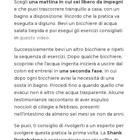
Scegli
una mattina in cui sei libero da impegni
e che puoi trascorrere tranquillo a casa, con un
bagno a disposizione. Ricordo che la pratica va
eseguita a digiuno. Bevi un bicchiere di acqua
salata tiepida e poi esegui gli esercizi consigliati
in
questo video
.
Successivamente bevi un altro bicchiere e ripeti
la sequenza di esercizi. Dopo qualche bicchiere,
scoprirai che l’acqua ingerita inizierà a uscire dal
colon ed entrerai in
una seconda fase
, in cui
dopo ogni bicchiere avrai la necessità di una
sosta in bagno. Procedi fino a quando quello che
evacui non è altro che acqua trasparente. Alcune
testimonianze raccontano di aver espulso
noccioli di ciliegie a febbraio, presenti
nell’intestino da almeno sei mesi se non da anni.
Se puoi, ti consiglio di rivolgerti a un esperto per
svolgere questa pratica la prima volta. La
Shank
Prakshalana
è controindicata per chi soffre di: