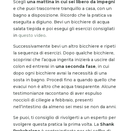
Scegli
una mattina in cui sei libero da impegni
e che puoi trascorrere tranquillo a casa, con un
bagno a disposizione. Ricordo che la pratica va
eseguita a digiuno. Bevi un bicchiere di acqua
salata tiepida e poi esegui gli esercizi consigliati
in
questo video
.
Successivamente bevi un altro bicchiere e ripeti
la sequenza di esercizi. Dopo qualche bicchiere,
scoprirai che l’acqua ingerita inizierà a uscire dal
colon ed entrerai in
una seconda fase
, in cui
dopo ogni bicchiere avrai la necessità di una
sosta in bagno. Procedi fino a quando quello che
evacui non è altro che acqua trasparente. Alcune
testimonianze raccontano di aver espulso
noccioli di ciliegie a febbraio, presenti
nell’intestino da almeno sei mesi se non da anni.
Se puoi, ti consiglio di rivolgerti a un esperto per
svolgere questa pratica la prima volta. La
Shank
Prakshalana
è controindicata per chi soffre di: