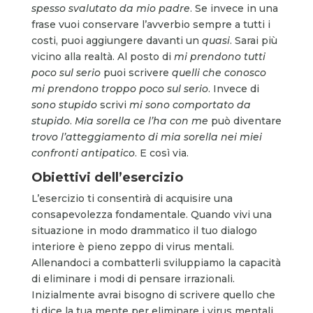
spesso svalutato da mio padre
. Se invece in una
frase vuoi conservare l’avverbio sempre a tutti i
costi, puoi aggiungere davanti un
quasi
. Sarai più
vicino alla realtà. Al posto di
mi prendono tutti
poco sul serio
puoi scrivere
quelli che conosco
mi prendono troppo poco sul serio
. Invece di
sono stupido
scrivi
mi sono comportato da
stupido
.
Mia sorella ce l’ha con me
può diventare
trovo l’atteggiamento di mia sorella nei miei
confronti antipatico
. E così via.
Obiettivi dell’esercizio
L’esercizio ti consentirà di acquisire una
consapevolezza fondamentale. Quando vivi una
situazione in modo drammatico il tuo dialogo
interiore è pieno zeppo di virus mentali.
Allenandoci a combatterli sviluppiamo la capacità
di eliminare i modi di pensare irrazionali.
Inizialmente avrai bisogno di scrivere quello che
ti dice la tua mente per eliminare i virus mentali.