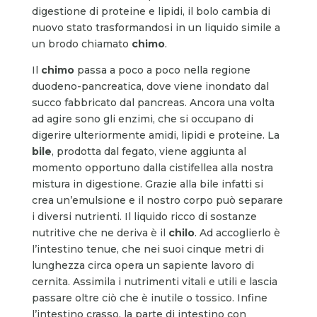
digestione di proteine e lipidi, il bolo cambia di
nuovo stato trasformandosi in un liquido simile a
un brodo chiamato
chimo
.
Il
chimo
passa a poco a poco nella regione
duodeno-pancreatica, dove viene inondato dal
succo fabbricato dal pancreas. Ancora una volta
ad agire sono gli enzimi, che si occupano di
digerire ulteriormente amidi, lipidi e proteine. La
bile
, prodotta dal fegato, viene aggiunta al
momento opportuno dalla cistifellea alla nostra
mistura in digestione. Grazie alla bile infatti si
crea un’emulsione e il nostro corpo può separare
i diversi nutrienti. Il liquido ricco di sostanze
nutritive che ne deriva è il
chilo
. Ad accoglierlo è
l’intestino tenue, che nei suoi cinque metri di
lunghezza circa opera un sapiente lavoro di
cernita. Assimila i nutrimenti vitali e utili e lascia
passare oltre ciò che è inutile o tossico. Infine
l’intestino crasso, la parte di intestino con