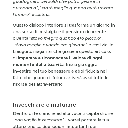
guadagnerò dei soldi che potrò gestire in
autonomia
”, “
starò meglio quando avrò trovato
l’amore
” eccetera.
Questo dialogo interiore si trasforma un giorno in
una sorta di nostalgia e il pensiero ricorrente
diventa “
stavo meglio quando ero piccolo
”,
“
stavo meglio quando ero giovane
” e così via. Io
ti auguro, magari anche grazie a questo articolo,
di
imparare a riconoscere il valore di ogni
momento della tua vita
. Inizia già oggi a
investire nel tuo benessere e abbi fiducia nel
fatto che quando il futuro arriverà avrai tutte le
risorse per attraversarlo.
Invecchiare o maturare
Dentro di te o anche ad alta voce ti capita di dire
“
non voglio invecchiare
”? Vorrei portare la tua
attenzione su due ragioni importanti per