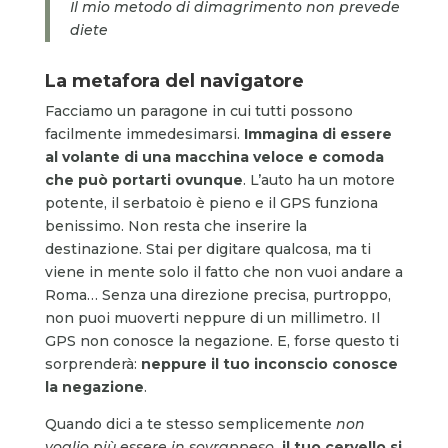
Il mio metodo di dimagrimento non prevede
diete
La metafora del navigatore
Facciamo un paragone in cui tutti possono
facilmente immedesimarsi.
Immagina di essere
al volante di una macchina veloce e comoda
che può portarti ovunque
. L’auto ha un motore
potente, il serbatoio è pieno e il GPS funziona
benissimo. Non resta che inserire la
destinazione. Stai per digitare qualcosa, ma ti
viene in mente solo il fatto che non vuoi andare a
Roma… Senza una direzione precisa, purtroppo,
non puoi muoverti neppure di un millimetro. Il
GPS non conosce la negazione. E, forse questo ti
sorprenderà:
neppure il tuo inconscio conosce
la negazione
.
Quando dici a te stesso semplicemente
non
voglio più essere in sovrappeso
, il tuo cervello si