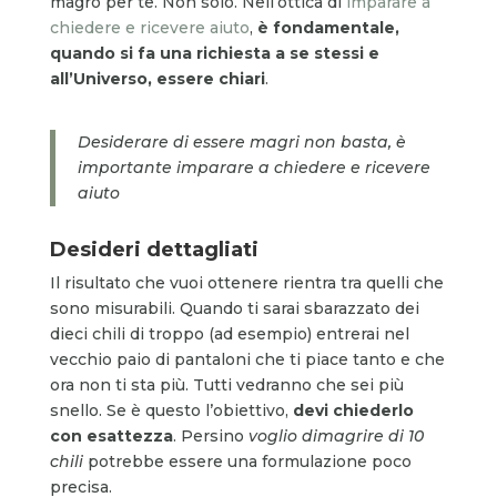
magro per te. Non solo. Nell’ottica di
imparare a
chiedere e ricevere aiuto
,
è fondamentale,
quando si fa una richiesta a se stessi e
all’Universo, essere chiari
.
Desiderare di essere magri non basta, è
importante imparare a chiedere e ricevere
aiuto
Desideri dettagliati
Il risultato che vuoi ottenere rientra tra quelli che
sono misurabili. Quando ti sarai sbarazzato dei
dieci chili di troppo (ad esempio) entrerai nel
vecchio paio di pantaloni che ti piace tanto e che
ora non ti sta più. Tutti vedranno che sei più
snello. Se è questo l’obiettivo,
devi chiederlo
con esattezza
. Persino
voglio dimagrire di 10
chili
potrebbe essere una formulazione poco
precisa.