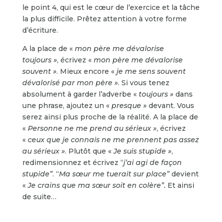
le point 4, qui est le cœur de l’exercice et la tâche
la plus difficile. Prêtez attention à votre forme
d’écriture.
A la place de «
mon père
me dévalorise
toujours »
, écrivez «
mon père
me dévalorise
souvent »
. Mieux encore «
je me sens souvent
dé
valoris
é par mon père »
. Si vous tenez
absolument à garder l’adverbe «
toujours »
dans
une phrase, ajoutez un «
presque »
devant. Vous
serez ainsi plus proche de la réalité. A la place de
«
Personne ne me prend au sérieux »
, écrivez
«
ceux que je connais ne me prennent pas assez
au sérieux »
. Plutôt que «
Je suis stupide »
,
redimensionnez et écrivez “
j’ai agi de fa
ç
on
stupide”
. “
Ma sœur me tuerait sur place”
devient
«
Je crains que ma sœur soit en colère”.
Et ainsi
de suite…