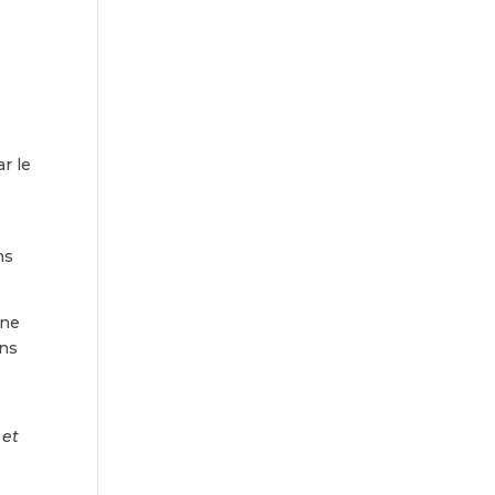
r le
ns
 ne
ans
 et