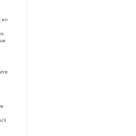
t en
es.
que
tre.
ie
u’il