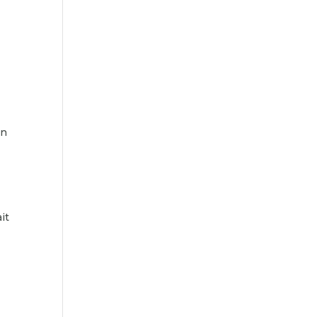
an
it