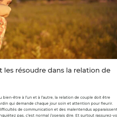
les résoudre dans la relation de
bien-être à l’un et à l’autre, la relation de couple doit être
din qui demande chaque jour soin et attention pour fleurir.
ifficultés de communication et des malentendus apparaissen
 inquiétez pas, c’est normal j’oserais dire. Et surtout rassurez-v