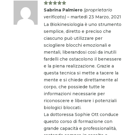
Valutato
5
Sabrina Palmiero
(proprietario
su 5
verificato)
–
martedì 23 Marzo, 2021
La Biokinesiologia è uno strumento
semplice, diretto e preciso che
ciascuno può utilizzare per
sciogliere blocchi emozionali e
mentali, liberandosi così da inutili
fardelli che ostacolono il benessere
e la piena realizzazione. Grazie a
questa tecnica si mette a tacere la
mente e si chiede direttamente al
corpo, che possiede tutte le
informazioni necessarie per
riconoscere e liberare i potenziali
biologici bloccati.
La dottoressa Sophie Ott conduce
questo corso di formazione con
grande capacità e professionalità,