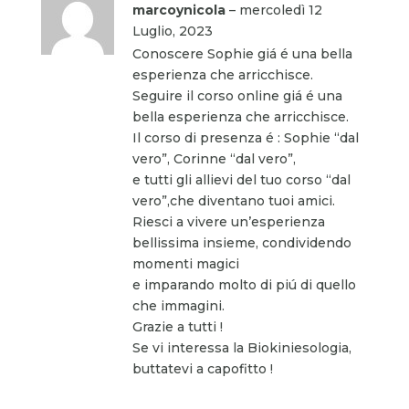
Valutato
5
marcoynicola
–
mercoledì 12
su 5
Luglio, 2023
Conoscere Sophie giá é una bella
esperienza che arricchisce.
Seguire il corso online giá é una
bella esperienza che arricchisce.
Il corso di presenza é : Sophie “dal
vero”, Corinne “dal vero”,
e tutti gli allievi del tuo corso “dal
vero”,che diventano tuoi amici.
Riesci a vivere un’esperienza
bellissima insieme, condividendo
momenti magici
e imparando molto di piú di quello
che immagini.
Grazie a tutti !
Se vi interessa la Biokiniesologia,
buttatevi a capofitto !