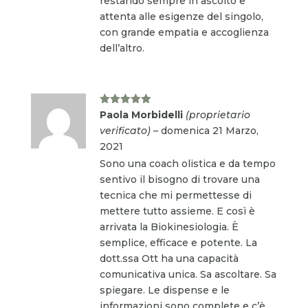
restando sempre in ascolto e
attenta alle esigenze del singolo,
con grande empatia e accoglienza
dell’altro.
Valutato
5
Paola Morbidelli
(proprietario
su 5
verificato)
–
domenica 21 Marzo,
2021
Sono una coach olistica e da tempo
sentivo il bisogno di trovare una
tecnica che mi permettesse di
mettere tutto assieme. E così è
arrivata la Biokinesiologia. È
semplice, efficace e potente. La
dott.ssa Ott ha una capacità
comunicativa unica. Sa ascoltare. Sa
spiegare. Le dispense e le
informazioni sono complete e c’è