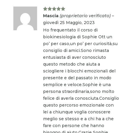
Valutato
5
Mascia
(proprietario verificato)
–
su 5
giovedì 25 Maggio, 2023
Ho frequentato il corso di
biokinesiologia di Sophie Ott un
po’ per caso,un po’ per curiosità,su
consiglio di amici.Sono rimasta
entusiasta di aver conosciuto
questo metodo che aiuta a
sciogliere i blocchi emozionali del
presente e del passato in modo
semplice e veloce.Sophie è una
persona straordinaria,sono molto
felice di averla conosciuta.Consiglio
questo percorso emozionale con
lei a chiunque voglia conoscere
meglio se stesso e a chi ha a che
fare con persone che hanno
bisogno di aiuto.Grazie Sophie