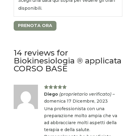
Scegli una data qui sopra per vedere gli orari
disponibili.
PRENOTA ORA
14 reviews for
Biokinesiologia ® applicata
CORSO BASE
Valutato
5
Diego
(proprietario verificato)
–
su 5
domenica 17 Dicembre, 2023
Una professionista con una
preparazione molto ampia che va
ad abbracciare molti aspetti della
terapia e della salute.