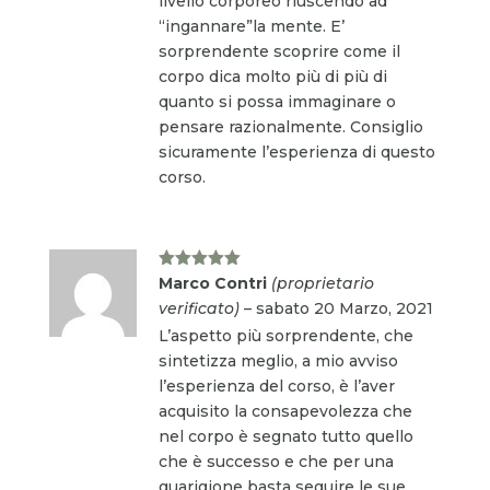
livello corporeo riuscendo ad
“ingannare”la mente. E’
sorprendente scoprire come il
corpo dica molto più di più di
quanto si possa immaginare o
pensare razionalmente. Consiglio
sicuramente l’esperienza di questo
corso.
Valutato
5
Marco Contri
(proprietario
su 5
verificato)
–
sabato 20 Marzo, 2021
L’aspetto più sorprendente, che
sintetizza meglio, a mio avviso
l’esperienza del corso, è l’aver
acquisito la consapevolezza che
nel corpo è segnato tutto quello
che è successo e che per una
guarigione basta seguire le sue