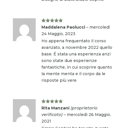
Valutato
5
Maddalena Paolucci
–
mercoledì
su 5
24 Maggio, 2023
Ho appena frequentato il corso
avanzato, a novembre 2022 quello
base. É stata una esperienza anzi
sono state due esperienze
fantastiche, in cui scoprire quanto
la mente menta e il corpo da le
risposte più vere
Valutato
5
Rita Manzani
(proprietario
su 5
verificato)
–
mercoledì 26 Maggio,
2021