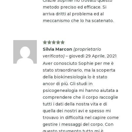
Grazie Sophie! ho trovato questo
metodo preciso ed efficace. Si
arriva dritti al problema ed al
meccanismo che lo ha scatenato.
Valutato
5
Silvia Marcon
(proprietario
su 5
verificato)
–
giovedì 29 Aprile, 2021
Aver conosciuto Sophie per me è
stato straordinario, ma la scoperta
della biokinesiologia lo è stato
ancor di più. Gli studi in
psicogenealogia mi hanno aiutata a
comprendere che il corpo raccoglie
tutti i dati della nostra vita e di
quella dei nostri avi e spesso mi
trovavo in difficoltà nel capire come
gestire i messaggi del corpo. Con
questo strumento tutto mi è