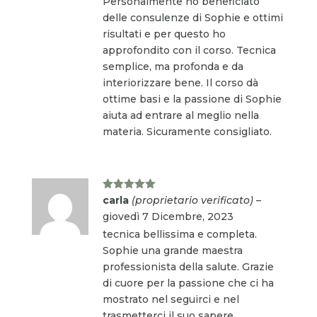
Personalmente ho beneficiato
delle consulenze di Sophie e ottimi
risultati e per questo ho
approfondito con il corso. Tecnica
semplice, ma profonda e da
interiorizzare bene. Il corso dà
ottime basi e la passione di Sophie
aiuta ad entrare al meglio nella
materia. Sicuramente consigliato.
Valutato
5
carla
(proprietario verificato)
–
su 5
giovedì 7 Dicembre, 2023
tecnica bellissima e completa.
Sophie una grande maestra
professionista della salute. Grazie
di cuore per la passione che ci ha
mostrato nel seguirci e nel
trasmetterci il suo sapere