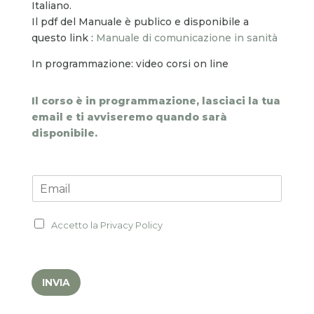
Italiano.
Il pdf del Manuale
è publico e disponibile a
questo link
:
Manuale di comunicazione in sanità
In programmazione: video corsi on line
Il corso è in programmazione, lasciaci la tua
email e ti avviseremo quando sarà
disponibile.
E
m
a
P
i
Accetto la
Privacy Policy
r
l
i
*
v
a
INVIA
c
y